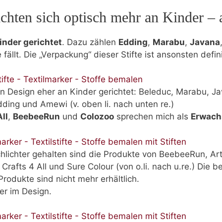
richten sich optisch mehr an Kinder –
inder gerichtet
. Dazu zählen
Edding
,
Marabu
,
Javana
fällt. Die „Verpackung“ dieser Stifte ist ansonsten defini
n Design eher an Kinder gerichtet: Beleduc, Marabu, J
dding und Amewi (v. oben li. nach unten re.)
ll
,
BeebeeRun
und
Colozoo
sprechen mich als
Erwach
hlichter gehalten sind die Produkte von BeebeeRun, Art
Crafts 4 All und Sure Colour (von o.li. nach u.re.) Die b
Produkte sind nicht mehr erhältlich.
er im Design.