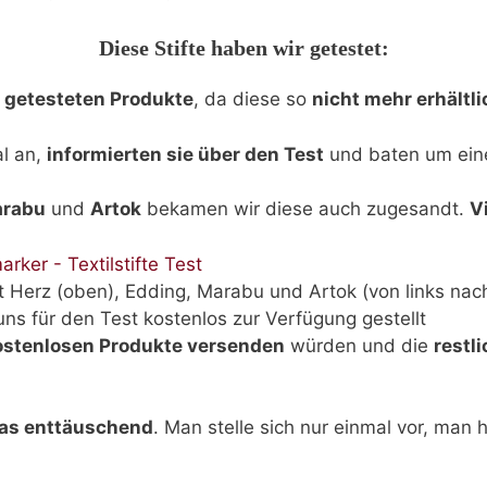
Diese Stifte haben wir getestet:
r getesteten Produkte
, da diese so
nicht mehr erhältli
al an,
informierten sie über den Test
und baten um ei
rabu
und
Artok
bekamen wir diese auch zugesandt.
V
t Herz (oben), Edding, Marabu und Artok (von links nac
ns für den Test kostenlos zur Verfügung gestellt
ostenlosen Produkte versenden
würden und die
restl
as enttäuschend
. Man stelle sich nur einmal vor, ma