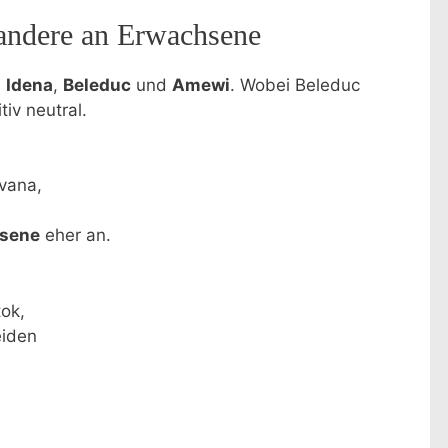
 andere an Erwachsene
,
Idena
,
Beleduc
und
Amewi
. Wobei Beleduc
tiv neutral.
avana,
sene
eher an.
ok,
eiden