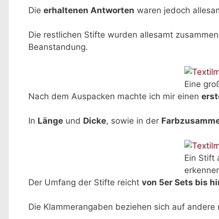
Die
erhaltenen Antworten
waren jedoch alles
Die restlichen Stifte wurden allesamt zusamme
Beanstandung.
Eine gro
Nach dem Auspacken machte ich mir einen
erst
In
Länge
und
Dicke
, sowie in der
Farbzusamme
Ein Stif
erkenne
Der Umfang der Stifte reicht
von 5er Sets bis h
Die Klammerangaben beziehen sich auf andere m