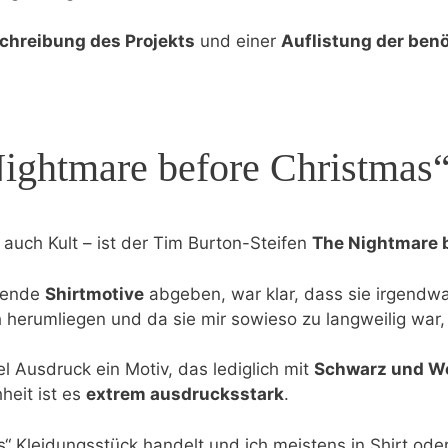
chreibung des Projekts
und einer
Auflistung der benö
ightmare before Christmas
 auch Kult – ist der Tim Burton-Steifen
The Nightmare 
gende
Shirtmotive
abgeben, war klar, dass sie irgendw
 herumliegen und da sie mir sowieso zu langweilig war,
 Ausdruck ein Motiv, das lediglich mit
Schwarz und W
heit ist es
extrem ausdrucksstark
.
s“ Kleidungsstück handelt und ich meistens in Shirt od