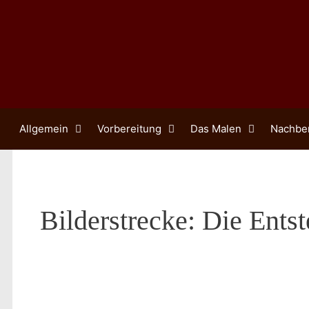
Zum
Inhalt
springen
Allgemein
Vorbereitung
Das Malen
Nachbe
Bilderstrecke: Die Ents