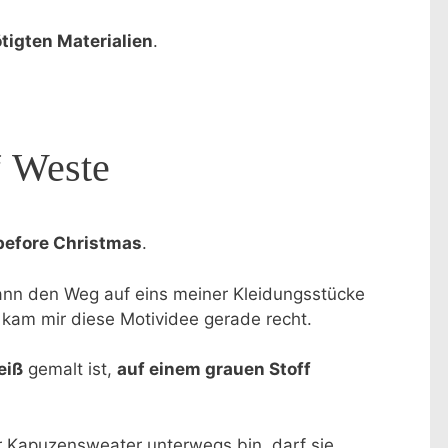
tigten Materialien
.
“ Weste
before Christmas
.
ann den Weg auf eins meiner Kleidungsstücke
 kam mir diese Motividee gerade recht.
eiß
gemalt ist,
auf einem grauen Stoff
er Kapuzensweater unterwegs bin, darf sie