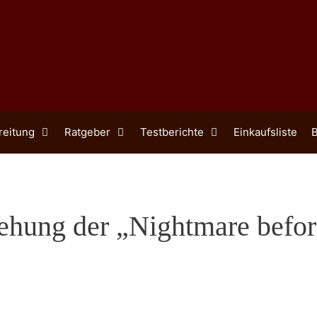
reitung
Ratgeber
Testberichte
Einkaufsliste
B
tehung der „Nightmare befo