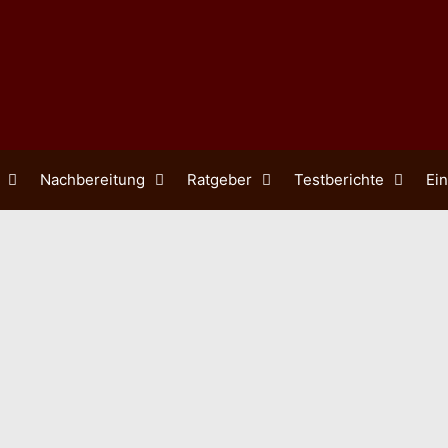
Nachbereitung
Ratgeber
Testberichte
Ein
niken aus der
Die Gelli Plate
ei kannst du
Stoffmalerei – 