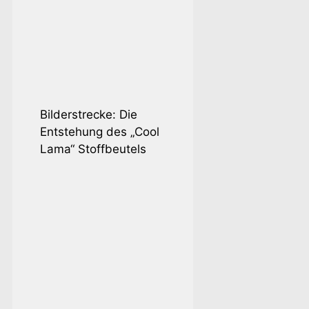
einmal das Wich
kann Stoffschu
wie sinnvoll …
W
Kategorien
Das Malen
4 Kommentare
Bilderstrecke: Die
Entstehung des „Cool
Lama“ Stoffbeutels