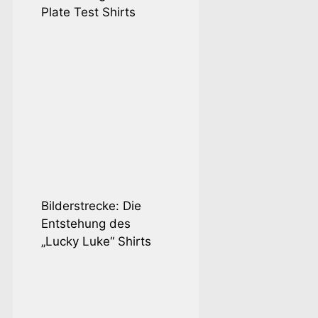
Plate Test Shirts
Stoffschuhe zu 
knifflige Angel
Bilderstrecke: Die
immer mal wied
Entstehung des
wurde, habe ich
„Lucky Luke“ Shirts
ausprobiert un
Erkenntnisse un
teilen. Vielleich
oder anderen we