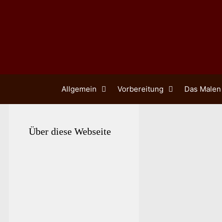
Zum
Inhalt
springen
Allgemein
Vorbereitung
Das Malen
Über diese Webseite
Diese Tech
Acrylmaler